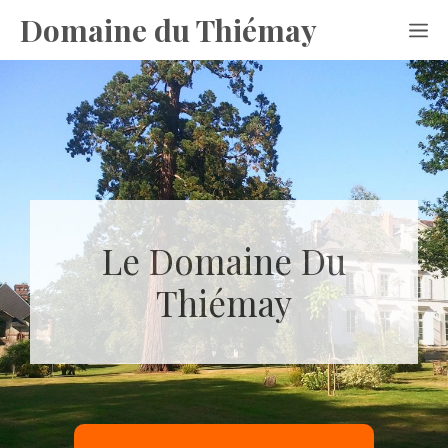
Aller
Domaine du Thiémay
M
au
contenu
Le Domaine Du
Thiémay